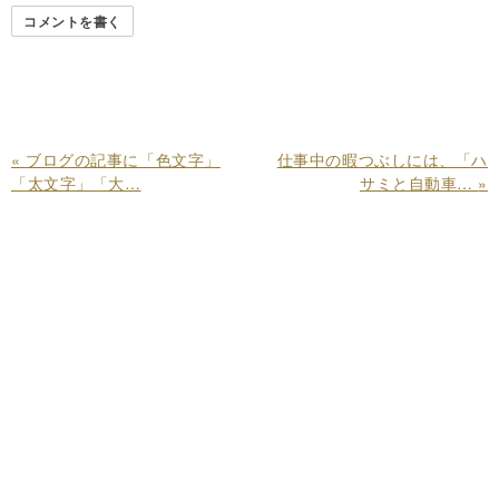
コメントを書く
«
ブログの記事に「色文字」
仕事中の暇つぶしには、「ハ
「太文字」「大…
サミと自動車…
»